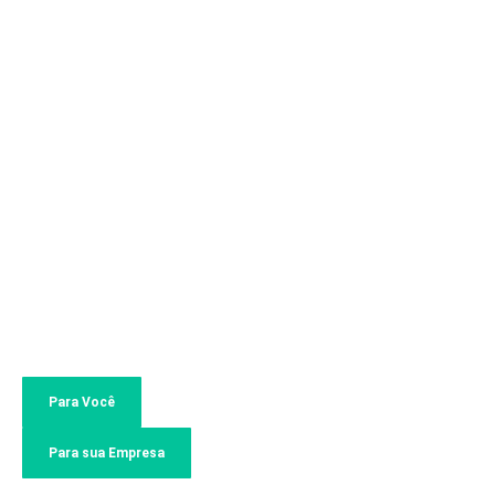
Precisando de outro
seguro? Faça sua cotação!
Para Você
Para sua Empresa