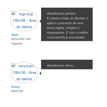
Atendimento perfeito.
Esclarece todas as dúvidas e
agiliza o processo de uma
forma rápida, simples e
transparente. E com o melhor
Jean
custo-benefício encontrado.
Brincando com
Papelão
Atendimento ótimo...
Grazy
Netzcraft