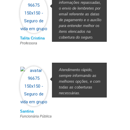
informações repassadas,
o envio de lembretes por
email referente as datas
de pagamento e o auxílio
para entender melhor os
itens elencados na
cobertura do seguro.
Talita Cristina
Professora
Atendimento rápido,
sempre informando as
melhores opções, e com
todas as coberturas
necessárias.
Santina
Funcionária Pública