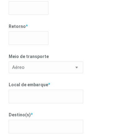
Formato
de
Retorno
*
dataDD
barra
MM
barra
YYYY
Formato
de
Meio de transporte
dataDD
barra
MM
barra
YYYY
Local de embarque
*
Destino(s)
*