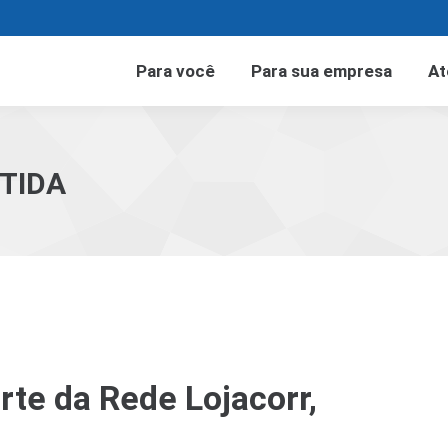
Para você
Para sua empresa
At
TIDA
rte da Rede Lojacorr,