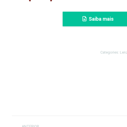
Saiba mais
Categories:
Len
Navegação
ANTERIOR