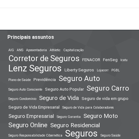
Principais assuntos
AIG
ANS
Aposentadoria
Athletic
Capitalização
Corretor de Seguros
FENACOR
FenSeg
Icatu
Lenz Seguros
Liberty Seguros
Lojacorr
PGBL
Seguro Auto
Previdência
Plano de Saúde
Seguro Carro
Seguro Auto Popular
Seguro Auto Consciente
Seguro de Vida
Seguro de vida em grupo
Seguro Condomínio
Seguro de Vida Empresarial
Seguro de Vida para Colaboradores
Seguro Moto
Seguro Empresarial
Seguro Garantia
Seguro Online
Seguro Residencial
Seguros
Seguro Responsabilidade Cibernética
Seguro Saúde