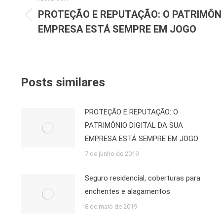
de
PROTEÇÃO E REPUTAÇÃO: O PATRIMÔNI
Post
EMPRESA ESTÁ SEMPRE EM JOGO
post:
anterior:
Posts similares
PROTEÇÃO E REPUTAÇÃO: O
PATRIMÔNIO DIGITAL DA SUA
EMPRESA ESTÁ SEMPRE EM JOGO
7 de junho de 2019
Seguro residencial, coberturas para
enchentes e alagamentos
8 de maio de 2019