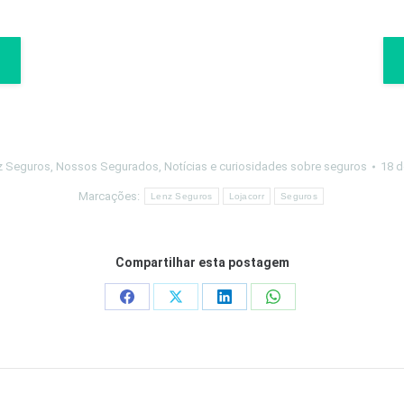
z Seguros
,
Nossos Segurados
,
Notícias e curiosidades sobre seguros
18 d
Marcações:
Lenz Seguros
Lojacorr
Seguros
Compartilhar esta postagem
Share
Share
Share
Share
on
on
on
on
Facebook
X
LinkedIn
WhatsApp