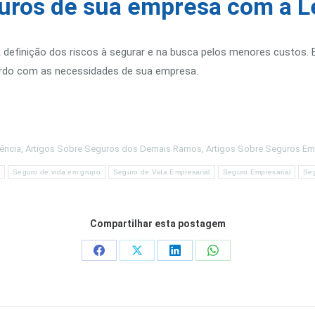
uros de sua empresa com a 
a definição dos riscos à segurar e na busca pelos menores custos
cordo com as necessidades de sua empresa.
ência
,
Artigos Sobre Seguros dos Demais Ramos
,
Artigos Sobre Seguros Em
Seguro de vida em grupo
Seguro de Vida Empresarial
Seguro Empresarial
Seg
Compartilhar esta postagem
Share
Share
Share
Share
on
on
on
on
Facebook
X
LinkedIn
WhatsApp