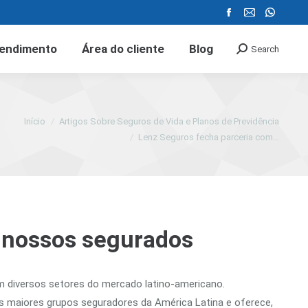
Facebook
Mail
Whatsa
page
page
page
endimento
Área do cliente
Blog
Search
Search:
opens
opens
opens
in
in
in
new
new
new
window
window
window
Início
Artigos Sobre Seguros de Vida e Planos de Previdência
Lenz Seguros fecha parceria com…
 nossos segurados
m diversos setores do mercado latino-americano.
s maiores grupos seguradores da América Latina e oferece,