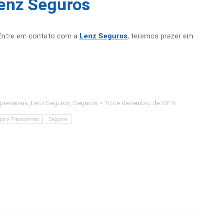
Lenz Seguros
. Entre em contato com a
Lenz Seguros
, teremos prazer em
presariais
,
Lenz Seguros
,
Seguros
10 de dezembro de 2018
uro Transportes
Seguros