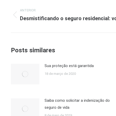
Navegação
ANTERIOR
de
Desmistificando o seguro residencial: v
Post
post:
anterior:
Posts similares
Sua proteção está garantida
18 de março de 2020
Saiba como solicitar a indenização do
seguro de vida
8 de maio de 2019